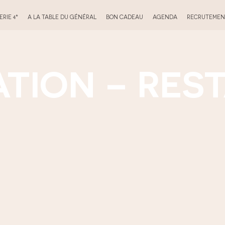
RIE 4*
A LA TABLE DU GÉNÉRAL
BON CADEAU
AGENDA
RECRUTEMEN
ATION – RES